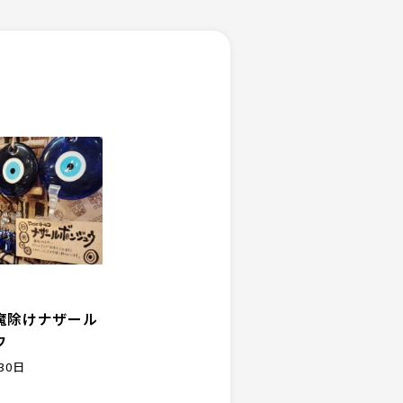
魔除けナザール
ウ
30日