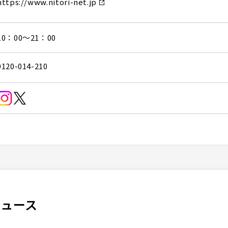
https://www.nitori-net.jp
10：00～21：00
0120-014-210
ニュース