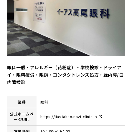
眼科一般・アレルギー（花粉症）・学校検診・ドライア
イ・眼精疲労・眼鏡・コンタクトレンズ処方・緑内障/白
内障検診
業種
眼科
公式ホームペ
https://iiastakao.navi-clinic.jp
ージURL
営業時間
10：00～19：00