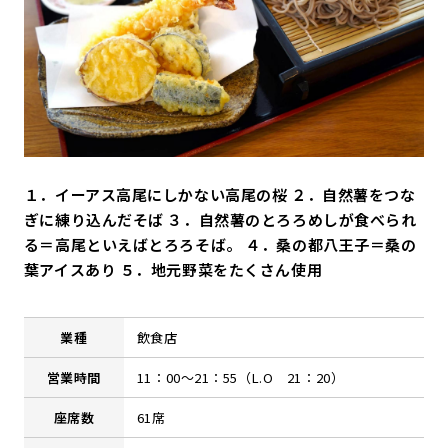
１．イーアス高尾にしかない高尾の桜 ２．自然薯をつな
ぎに練り込んだそば ３．自然薯のとろろめしが食べられ
る＝高尾といえばとろろそば。 ４．桑の都八王子＝桑の
葉アイスあり ５．地元野菜をたくさん使用
業種
飲食店
営業時間
11：00～21：55（L.O 21：20）
座席数
61席